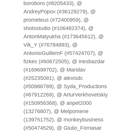
boroboro (#8205433), @
AndreyPopov (#36129279), @
prometeus (#72400959), @
shotsstudio (#106482374), @
AntonMatyukha (#173645612), @
Vik_Y (#76784893), @
AntonioGuillemF (#57424707), @
fizkes (#60672505), @ inesbazdar
(#169699702), @ Maridav
(#25235081), @ alexisdc
(#50988789), @ Syda_Productions
(#67912269), @ ArturVerkhovetskiy
(#150956368), @ anpet2000
(13276807), @ Melpomene
(139751752), @ monkeybusiness
(#50474529), @ Giulio_Fornasar