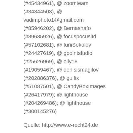
(#45434961), @ zoomteam
(#34344503), @
vadimphoto1@gmail.com
(#85946202), @ Bernashafo
(#89635926), @ focuspocusltd
(#57102681), @ IuriiSokolov
(#24427619), @ gpointstudio
(#25626969), @ olly18
(#19059467), @ denisismagilov
(#202886376), @ gulfix
(#51087501), @ CandyBoxImages
(#26417979); @ lighthouse
(#204269486); @ lighthouse
(#300145276)
Quelle: http://www.e-recht24.de